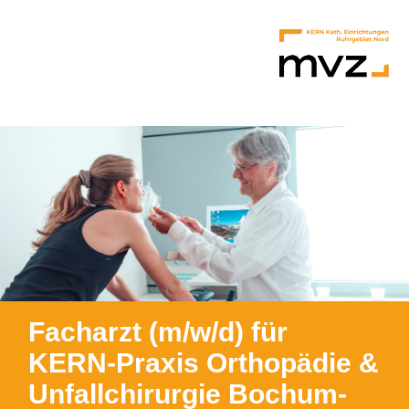
Facharzt (m/w/d) für
KERN-Praxis Orthopädie &
Unfallchirurgie Bochum-