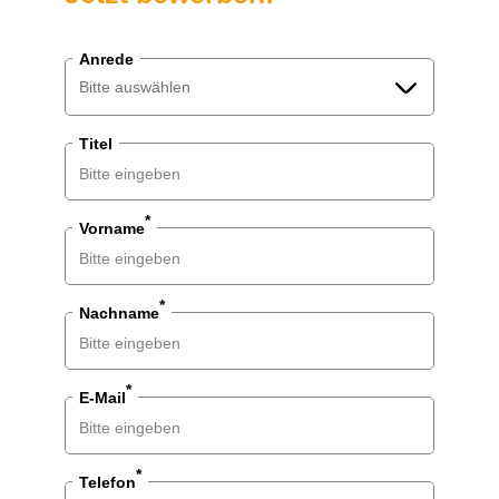
Anrede
Bitte auswählen
Titel
Bitte auswählen
Herr
*
Vorname
Frau
Divers
*
Nachname
*
E-Mail
*
Telefon