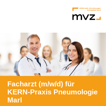
Facharzt (m/w/d) für
KERN-Praxis Pneumologie
Marl