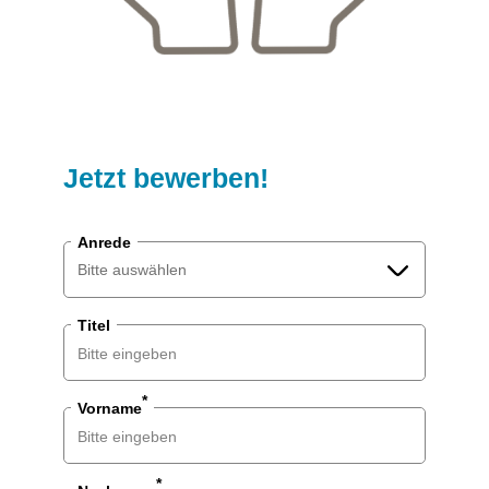
Jetzt bewerben!
Anrede
Bitte auswählen
Titel
Bitte auswählen
Herr
*
Vorname
Frau
Divers
*