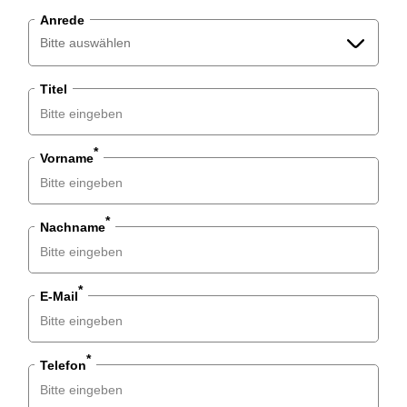
Anrede
Bitte auswählen
Titel
Bitte auswählen
Herr
*
Vorname
Frau
Divers
*
Nachname
*
E-Mail
*
Telefon