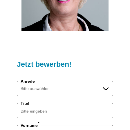
Jetzt bewerben!
Anrede
Bitte auswählen
Titel
Bitte auswählen
Herr
*
Vorname
Frau