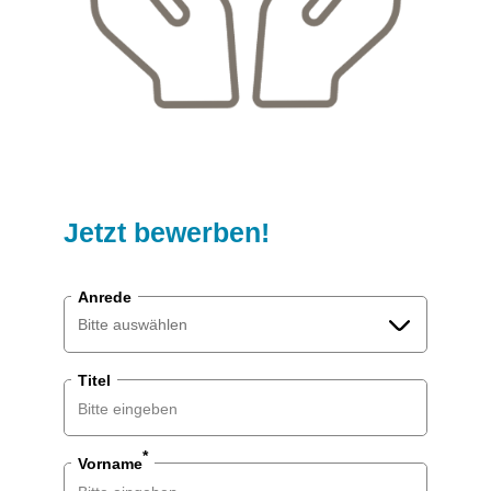
Jetzt bewerben!
Anrede
Bitte auswählen
Titel
Bitte auswählen
Herr
*
Vorname
Frau